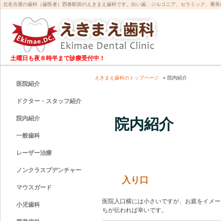
北名古屋の歯科（歯医者）西春駅前のえきまえ歯科です。白い歯、ジルコニア、セラミック、審美
土曜日も夜８時半まで診療受付中！
えきまえ歯科のトップページ
» 院内紹介
医院紹介
ドクター・スタッフ紹介
院内紹介
院内紹介
一般歯科
レーザー治療
ノンクラスプデンチャー
入り口
マウスガード
医院入口横には小さいですが、お庭をイメー
小児歯科
ちが伝われば幸いです。