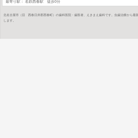
最寄り駅： 名鉄西春駅 徒歩0分
北名古屋市（旧 西春日井郡西春町）の歯科医院・歯医者、えきまえ歯科です。虫歯治療から最
します。