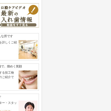
んな所です
を詳しくご紹
歯で、煌めく笑顔
する技工物
のご紹介で
介
ター・スタッ