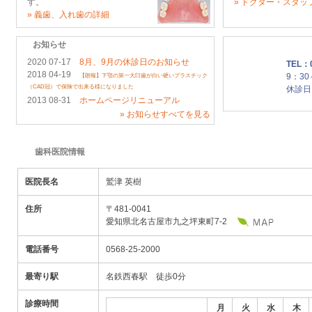
す。
» ドクター・スタッ
» 義歯、入れ歯の詳細
お知らせ
2020 07-17
8月、9月の休診日のお知らせ
TEL：0
2018 04-19
【朗報】下顎の第一大臼歯が白い硬いプラスチック
9：30
（CAD冠）で保険で出来る様になりました
休診日
2013 08-31
ホームページリニューアル
» お知らせすべてを見る
歯科医院情報
医院長名
鷲津 英樹
住所
〒481-0041
愛知県北名古屋市九之坪東町7-2
電話番号
0568-25-2000
最寄り駅
名鉄西春駅 徒歩0分
診療時間
月
火
水
木