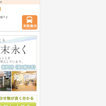
療
町7-2