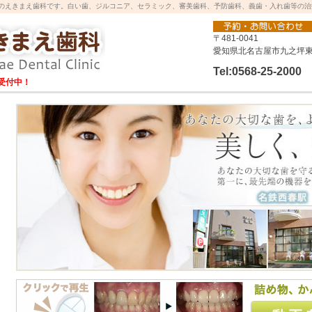
のえきまえ歯科です。白い歯、ジルコニア、セラミック、審美歯科、予防歯科、義歯・入れ歯等の治
〒481-0041
愛知県北名古屋市九之坪東
Tel:0568-25-2000
受付中！