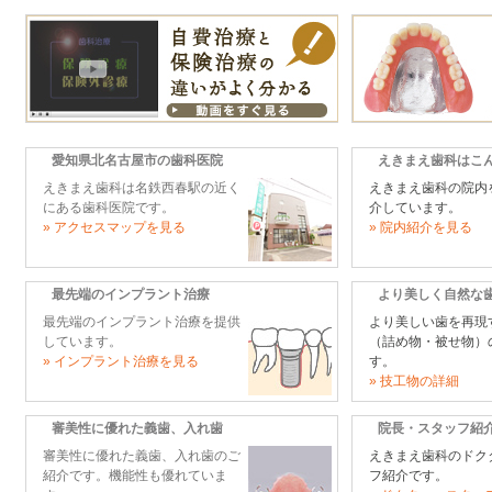
愛知県北名古屋市の歯科医院
えきまえ歯科はこ
えきまえ歯科は名鉄西春駅の近く
えきまえ歯科の院内
にある歯科医院です。
介しています。
» アクセスマップを見る
» 院内紹介を見る
最先端のインプラント治療
より美しく自然な
最先端のインプラント治療を提供
より美しい歯を再現
しています。
（詰め物・被せ物）
» インプラント治療を見る
す。
» 技工物の詳細
審美性に優れた義歯、入れ歯
院長・スタッフ紹
審美性に優れた義歯、入れ歯のご
えきまえ歯科のドク
紹介です。機能性も優れていま
フ紹介です。