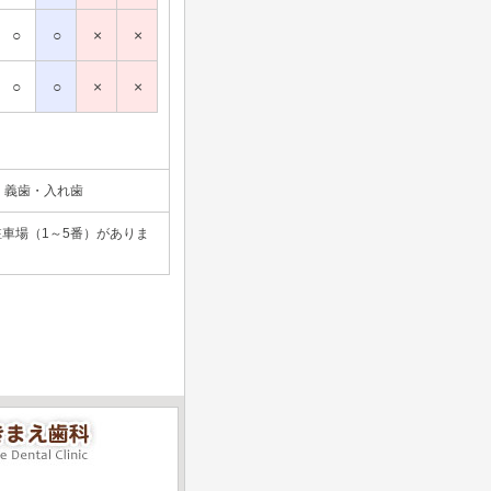
○
○
×
×
○
○
×
×
、義歯・入れ歯
車場（1～5番）がありま