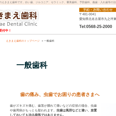
のえきまえ歯科です。白い歯、ジルコニア、セラミック、審美歯科、予防歯科、義歯・入れ歯等の治
〒481-0041
愛知県北名古屋市九之坪東
Tel:0568-25-2000
受付中！
えきまえ歯科のトップページ
» 一般歯科
一般歯科
歯の痛み、虫歯でお困りの患者さまへ
歯がズキズキ痛む、歯茎が腫れて痛いなどの症状の場合、虫歯
や歯周病がもっとも疑われます。
虫歯は風邪などと違い、放置
しておいても治る病気ではありません。