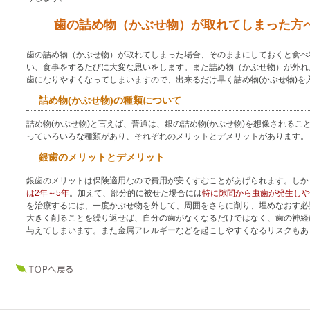
歯の詰め物（かぶせ物）が取れてしまった方
歯の詰め物（かぶせ物）が取れてしまった場合、そのままにしておくと食べ
い、食事をするたびに大変な思いをします。また詰め物（かぶせ物）が外れ
歯になりやすくなってしまいますので、出来るだけ早く詰め物(かぶせ物)を
詰め物(かぶせ物)の種類について
詰め物(かぶせ物)と言えば、普通は、銀の詰め物(かぶせ物)を想像されるこ
っていろいろな種類があり、それぞれのメリットとデメリットがあります。
銀歯のメリットとデメリット
銀歯のメリットは保険適用なので費用が安くすむことがあげられます。しか
は2年～5年
。加えて、部分的に被せた場合には
特に隙間から虫歯が発生しや
を治療するには、一度かぶせ物を外して、周囲をさらに削り、埋めなおす必
大きく削ることを繰り返せば、自分の歯がなくなるだけではなく、歯の神経
与えてしまいます。また金属アレルギーなどを起こしやすくなるリスクもあ