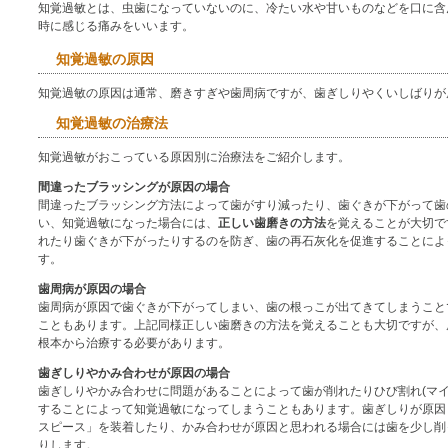
知覚過敏とは、虫歯になっていないのに、冷たい水や甘いものなどを口に含
時に感じる痛みをいいます。
知覚過敏の原因
知覚過敏の原因は通常、磨きすぎや歯周病ですが、歯ぎしりやくいしばりが
知覚過敏の治療法
知覚過敏がおこっている原因別に治療法をご紹介します。
間違ったブラッシングが原因の場合
間違ったブラッシング方法によって歯がすり減ったり、歯ぐきが下がって歯
い、知覚過敏になった場合には、
正しい歯磨きの方法
を覚えることが大切で
れたり歯ぐきが下がったりするのを防ぎ、歯の再石灰化を促進することによ
す。
歯周病が原因の場合
歯周病が原因で歯ぐきが下がってしまい、歯の根っこが出てきてしまうこと
こともあります。上記同様正しい歯磨きの方法を覚えることも大切ですが、
根本から治療する必要があります。
歯ぎしりやかみ合わせが原因の場合
歯ぎしりやかみ合わせに問題があることによって歯が削れたりひび割れ(マイ
することによって知覚過敏になってしまうこともあります。歯ぎしりが原因
スピース」を装着したり、かみ合わせが原因と思われる場合には歯を少し削
りします。