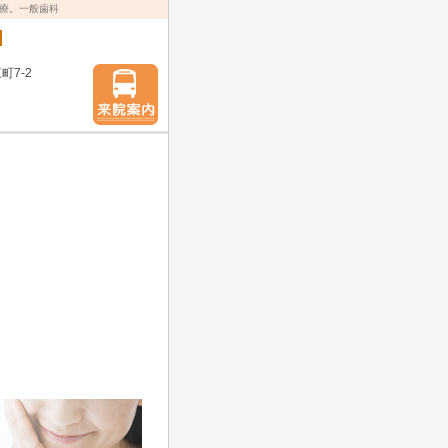
療。一般歯科
町7-2