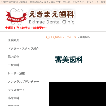
北名古屋の歯科（歯医者）西春駅前のえきまえ歯科です。白い歯、ジルコニア、セラミック、審美
土曜日も夜８時半まで診療受付中！
えきまえ歯科のトップページ
» 審美歯科
医院紹介
ドクター・スタッフ紹介
院内紹介
審美歯科
一般歯科
レーザー治療
ノンクラスプデンチャー
マウスガード
小児歯科