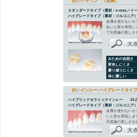
白いクラウン （自費）
スタンダードタイプ（素材：e-max／イー
ハイグレードタイプ（素材：ジルコニア） 6
金属を使わないセ
あいと形を再現し
で天然歯の美しさ
みための自然さ
変色しにくさ
磨り減りにくさ
体に優しい
白いインレー ハイグレードタイ
ハイブリッドセラミックインレー 25,0
ハイグレードタイプ（素材：ジルコニア） 3
金属を使わないセ
いと形を再現しま
天然歯の美しさを