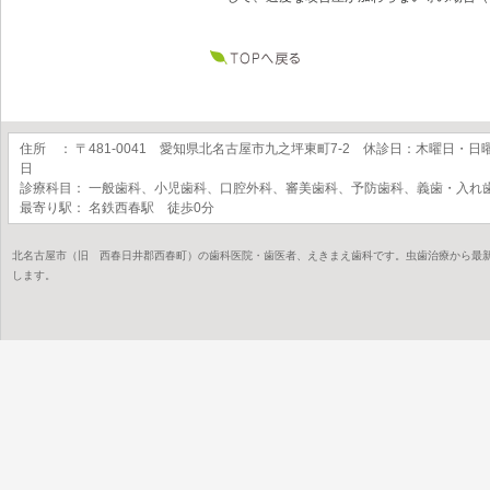
住所 ： 〒481-0041 愛知県北名古屋市九之坪東町7-2 休診日：木曜日・日
日
診療科目： 一般歯科、小児歯科、口腔外科、審美歯科、予防歯科、義歯・入れ
最寄り駅： 名鉄西春駅 徒歩0分
北名古屋市（旧 西春日井郡西春町）の歯科医院・歯医者、えきまえ歯科です。虫歯治療から最
します。