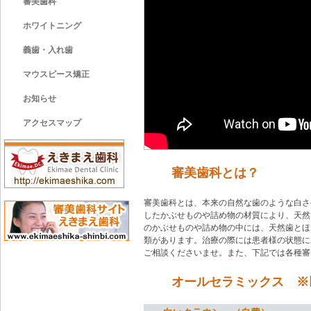
審美歯科
ホワイトニング
義歯・入れ歯
マウスピース矯正
お知らせ
アクセスマップ
審美歯科とは？
審美歯科とは、本来の自然な歯のような白さ
したかぶせものや詰め物の材質により、天然
のかぶせものや詰め物の中には、天然歯とほ
類があります。治療の際には患者様の状態に
ご相談くださいませ。また、下記では各種審
オールセラミックス ※