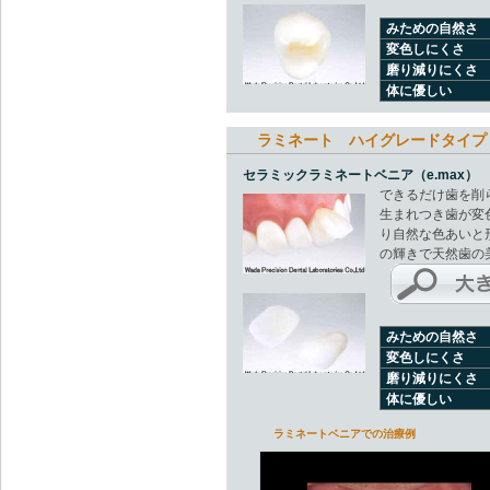
みための自然さ
変色しにくさ
磨り減りにくさ
体に優しい
ラミネート ハイグレードタイプ
セラミックラミネートベニア（e.max） 4
できるだけ歯を削
生まれつき歯が変
り自然な色あいと
の輝きで天然歯の
みための自然さ
変色しにくさ
磨り減りにくさ
体に優しい
ラミネートベニアでの治療例