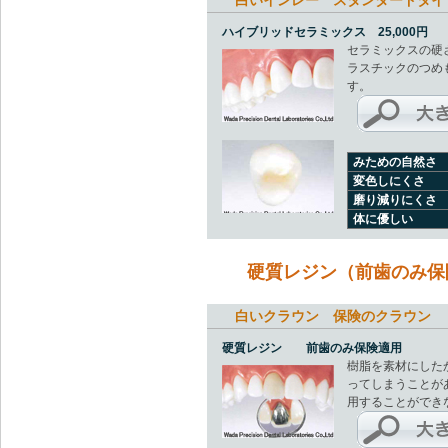
白いインレー スタンダードタイ
ハイブリッドセラミックス 25,000円
セラミックスの硬
ラスチックのつめ
す。
みための自然さ
変色しにくさ
磨り減りにくさ
体に優しい
硬質レジン（前歯のみ保
白いクラウン 保険のクラウン 
硬質レジン 前歯のみ保険適用
樹脂を素材にした
ってしまうことが
用することができ