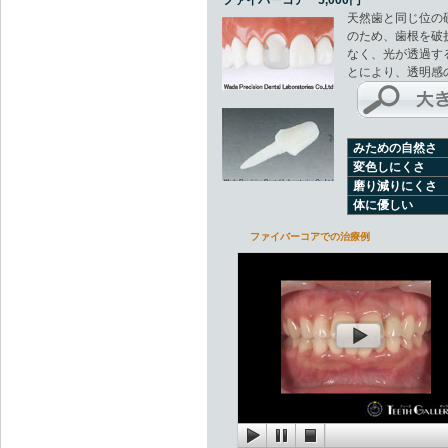
ファイバーコア 5,000円
天然歯と同じ位の
のため、歯根を破
なく、光が透過す
とにより、透明感
みための自然さ
変色しにくさ
磨り減りにくさ
体に優しい
ファイバーコアでの治療例