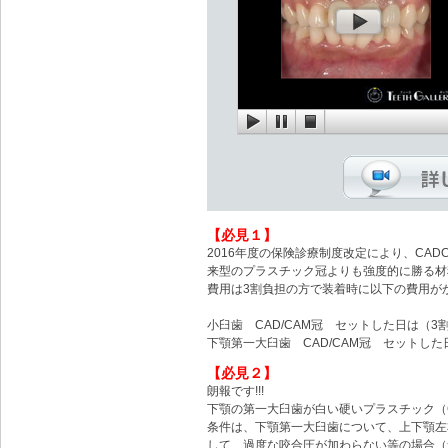
【必見１】
2016年度の保険診療制度改定により、CA
来型のプラスチック冠よりも強度的に勝る材
費用は3割負担の方で装着時に以下の費用が
小臼歯 CAD/CAM冠 セットした日は（3割
下顎第一大臼歯 CAD/CAM冠 セットした日
【必見２】
朗報です!!!
下顎の第一大臼歯が白い硬いプラスチック（C
条件は、下顎第一大臼歯について、上下顎左
して、過度な咬合圧が加わらない等の場合（