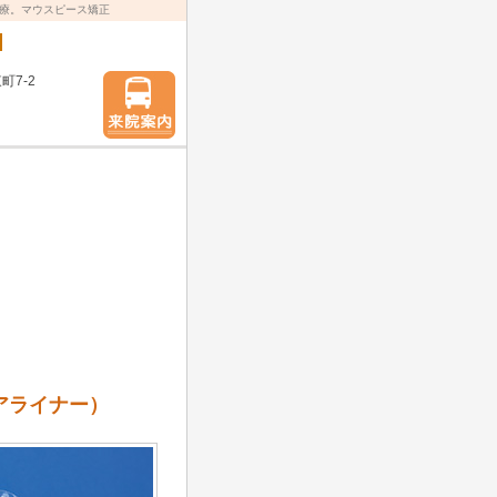
療。マウスピース矯正
町7-2
アライナー）