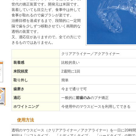
世代の矯正装置です。開発元は米国です。
装着していても目立たず、食事中は外して
食事が取れるので歯ブラシが楽です。
治療目標を達成するまで、段階的に一定間
隔で歯を少しずつ移動させていく画期的な
透明の装置です。
又、適応症がありますので。全ての方にで
きるものではありません。
クリアアライナー／アクアライナー
装着感
比較的良い
来院頻度
2週間に1回
取り外し
簡単
歯磨き
今まで通りで可
適応
一般的に
前歯のみ
のプチ矯正
ホワイトニング
今使用中のマウスピースを利用してできる
使用方法
透明のマウスピース（クリアアライナー／アクアライナー）を一日に20時
初回は「ソフトタイプ」→「ミディアムタイプ」→「ハードタイプ」の順で