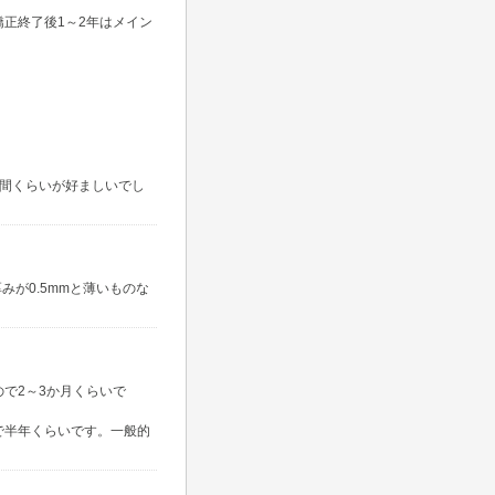
正終了後1～2年はメイン
時間くらいが好ましいでし
が0.5mmと薄いものな
で2～3か月くらいで
で半年くらいです。一般的