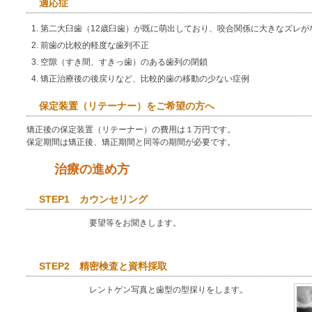
適応症
第二大臼歯（12歳臼歯）が既に萌出しており、咬合関係に大きなズレが
前歯の比較的軽度な歯列不正
空隙（すき間、すきっ歯）のある歯列の閉鎖
矯正治療後の後戻りなど、比較的歯の移動の少ない症例
保定装置（リテーナー）をご希望の方へ
矯正後の保定装置（リテーナー）の費用は１万円です。
保定期間は矯正後、矯正期間と同等の期間が必要です。
治療の進め方
STEP1 カウンセリング
要望等をお聞きします。
STEP2 精密検査と資料採取
レントゲン写真と歯型の型採りをします。