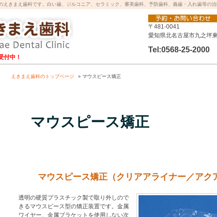
のえきまえ歯科です。白い歯、ジルコニア、セラミック、審美歯科、予防歯科、義歯・入れ歯等の治
〒481-0041
愛知県北名古屋市九之坪東
Tel:0568-25-2000
受付中！
えきまえ歯科のトップページ
» マウスピース矯正
マウスピース矯正
マウスピース矯正（クリアアライナー／アク
透明の硬質プラスチック製で取り外しので
きるマウスピース型の矯正装置です。金属
ワイヤー、金属ブラケットを使用しない次