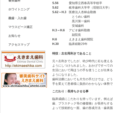
審美歯科
S.56
愛知県立西春高等学校卒
S.62
岐阜歯科大学卒（現朝日大学）
ホワイトニング
S.62～H.3
医療法人杏林会勤務
とうめい歯科
義歯・入れ歯
黒川第一歯科
安城歯科
マウスピース矯正
H.3～H.6
アピオ歯科勤務
副院長
お知らせ
H.6
えきまえ歯科開院
H.30
臨床経験29年
アクセスマップ
特技：左右両利きであること
元々左利きでしたが、幼少時代に右も使える
ようにしつけられました。おかげですべての
生活において両ほうの手を使うことが出来る
ようになりました。
歯科治療においても片方の手だけでは、どう
手を変えて患者様に負担のかからない体勢で
こだわり：長持ちさせる事
臨床成績にこだわりを持っています。例えば
歯、プラスチック等の修復物）が長持ちする
よって技術的な一面、歯の形成方法・歯表面