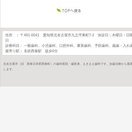
住所 ： 〒481-0041 愛知県北名古屋市九之坪東町7-2 休診日：木曜日・日
日
診療科目： 一般歯科、小児歯科、口腔外科、審美歯科、予防歯科、義歯・入れ
最寄り駅： 名鉄西春駅 徒歩0分
北名古屋市（旧 西春日井郡西春町）の歯科医院・歯医者、えきまえ歯科です。虫歯治療から最
します。