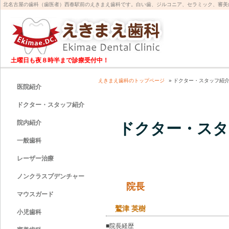
北名古屋の歯科（歯医者）西春駅前のえきまえ歯科です。白い歯、ジルコニア、セラミック、審美
土曜日も夜８時半まで診療受付中！
えきまえ歯科のトップページ
» ドクター・スタッフ紹
医院紹介
ドクター・スタッフ紹介
院内紹介
ドクター・スタ
一般歯科
レーザー治療
ノンクラスプデンチャー
院長
マウスガード
鷲津 英樹
小児歯科
■院長経歴